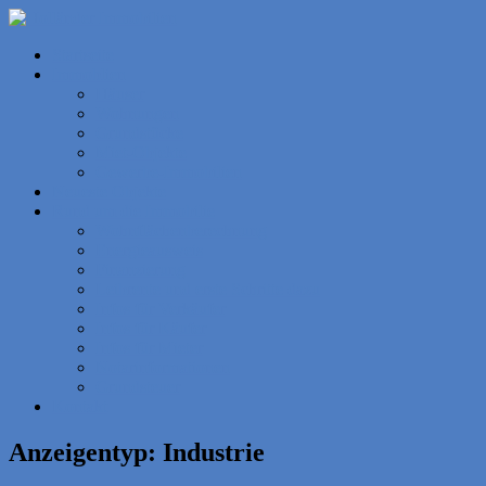
Startseite
Immoblien
Häuser
Wohnungen
Grundstücke
Miet-Objekte
Gewerbe-Immobilien
Neueste Objekte
Rund um die Immobilie
Wohnflächenberechnung
Energieausweis
Finanzierung
Leibrente und erste Schritte dazu
Infos für Verkäufer
Infos für Käufer
Infos für Mieter
Notarinformationen
Grundsteuer
Kontakt
Anzeigentyp:
Industrie