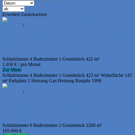
Erweitert
Zurücksetzen
Kremmen
/
Haus
Familienidylle mit viel Platz und eigenem
Garten
Schlafzimmer
4
Badezimmer
1
Grundstück
422 m²
1.650
€
/ pro Monat
Zur Miete
Schlafzimmer
4
Badezimmer
1
Grundstück
422 m²
Wohnfläche
145
m²
Parkplatz
2
Heizung
Gas-Heizung
Baujahr
1998
Grambow
/
Haus
Ihr Wohntraum mit Riesengarten und
Scheune
Schlafzimmer
6
Badezimmer
2
Grundstück
2200 m²
165.000
€