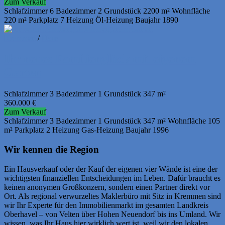
Zum Verkauf
Schlafzimmer
6
Badezimmer
2
Grundstück
2200 m²
Wohnfläche
220 m²
Parkplatz
7
Heizung
Öl-Heizung
Baujahr
1890
Kremmen
/
Haus
Ihr neues Familienglück mit eigenem
Garten
Schlafzimmer
3
Badezimmer
1
Grundstück
347 m²
360.000
€
Zum Verkauf
Schlafzimmer
3
Badezimmer
1
Grundstück
347 m²
Wohnfläche
105
m²
Parkplatz
2
Heizung
Gas-Heizung
Baujahr
1996
Wir kennen die Region
Ein Hausverkauf oder der Kauf der eigenen vier Wände ist eine der
wichtigsten finanziellen Entscheidungen im Leben. Dafür braucht es
keinen anonymen Großkonzern, sondern einen Partner direkt vor
Ort. Als regional verwurzeltes Maklerbüro mit Sitz in Kremmen sind
wir Ihr Experte für den Immobilienmarkt im gesamten Landkreis
Oberhavel – von Velten über Hohen Neuendorf bis ins Umland. Wir
wissen, was Ihr Haus hier wirklich wert ist, weil wir den lokalen