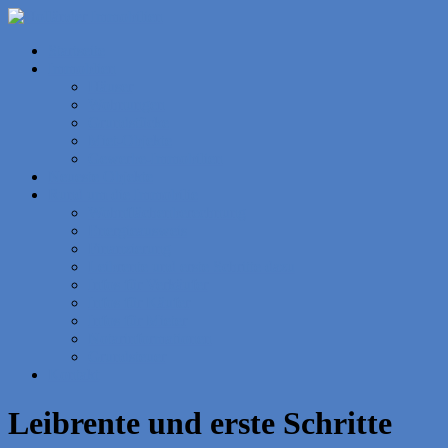
Startseite
Immoblien
Häuser
Wohnungen
Grundstücke
Miet-Objekte
Gewerbe-Immobilien
Neueste Objekte
Rund um die Immobilie
Wohnflächenberechnung
Energieausweis
Finanzierung
Leibrente und erste Schritte dazu
Infos für Verkäufer
Infos für Käufer
Infos für Mieter
Notarinformationen
Grundsteuer
Kontakt
Leibrente und erste Schritte