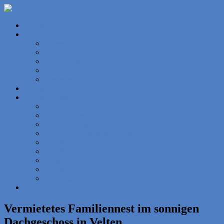
Startseite
Immoblien
Häuser
Wohnungen
Grundstücke
Miet-Objekte
Gewerbe-Immobilien
Neueste Objekte
Rund um die Immobilie
Wohnflächenberechnung
Energieausweis
Finanzierung
Leibrente und erste Schritte dazu
Infos für Verkäufer
Infos für Käufer
Infos für Mieter
Notarinformationen
Grundsteuer
Kontakt
Vermietetes Familiennest im sonnigen
Dachgeschoss in Velten