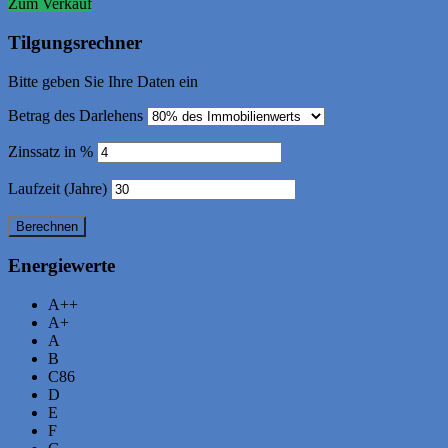
Zum Verkauf
Tilgungsrechner
Bitte geben Sie Ihre Daten ein
Betrag des Darlehens
Zinssatz in %
Laufzeit (Jahre)
Energiewerte
A++
A+
A
B
C
86
D
E
F